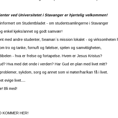
denter ved Universitetet i Stavanger er hjertelig velkommen!
li informert om Studentbladet - om studentsamlingerne i Stavanger
og enkel kjeks/annet og godt samvær!
jent med andre studenter, Seaman´s mission lokalet - og virksomheten 
om tro og tanke, fornuft og følelser, sjelen og samvittigheten,
Bibelen - hva er frelse og fortapelse. Hvem er Jesus Kristus?
d? Hva med det onde i verden? Har Gud en plan med livet mitt?
problemer, sykdom, sorg og annet som vi møter/har/kan få i livet.
et evige livet....
! Bli med!
O KOMMER HER!