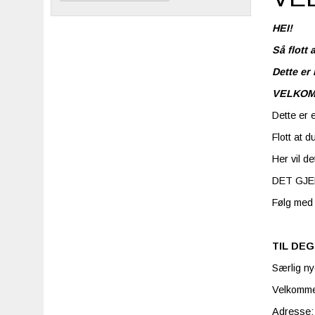
HEI!
Så flott
Dette er 
VELKOM
Dette er e
Flott at d
Her vil d
DET GJEL
Følg med 
TIL DE
Særlig ny
Velkommen
Adresse: 