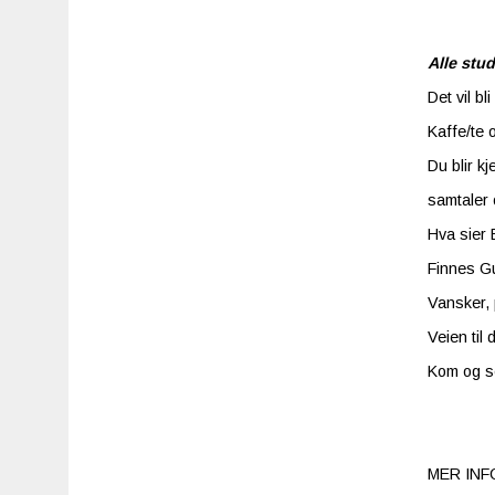
Alle stu
Det vil b
Kaffe/te 
Du blir k
samtaler 
Hva sier 
Finnes Gu
Vansker, 
Veien til d
Kom og se
MER INF