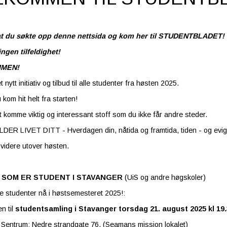
 at du søkte opp denne nettsida og kom her til STUDENTBLADET!
ingen tilfeldighet!
MEN!
t nytt initiativ og tilbud til alle studenter fra høsten 2025.
u kom hit helt fra starten!
et komme viktig og interessant stoff som du ikke får andre steder.
DER LIVET DITT - Hverdagen din, nåtida og framtida, tiden - og evig
videre utover høsten.
G SOM ER STUDENT I STAVANGER
(UiS og andre høgskoler)
e studenter nå i høstsemesteret 2025!:
 til
studentsamling i Stavanger torsdag 21. august 2025 kl 19
Sentrum: Nedre strandgate 76. (Seamans mission lokalet)